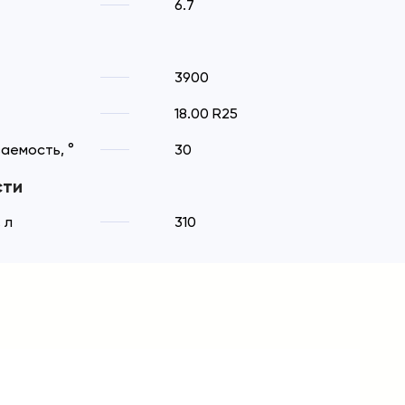
6.7
3900
18.00 R25
аемость, °
30
сти
 л
310