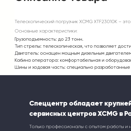
Телескопический погрузчик XCMG XTF23010K – эт
Основные характеристики:
Грузоподъемность: до 23 тонн.
Тип стрелы: телескопическая, что позволяет дост
Двигатель: оснащен мощным дизельным двигателе
Кабина оператора: комфортабельная и оборудова
Шины и ходовая часть: специально разработанные
Спеццентр обладает крупне
сервисных центров XCMG в Р
Только профессионалы с опытом работы и