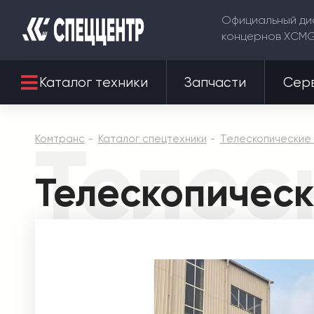
Официальный ди
концернов XCM
Каталог техники
Запчасти
Сер
Телес
Комтранс
Каталог спецтехники
Телескопические 
Телескопическ