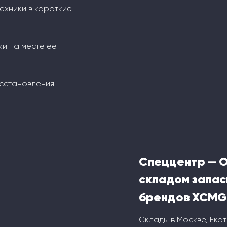
ехники в короткие
ки на месте её
сстановления -
Спеццентр — 
складом запас
брендов XCMG
Склады в Москве, Ека