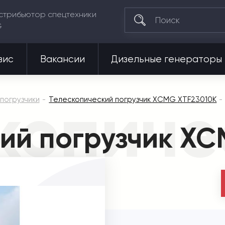
стрибьютор спецтехники
G
вис
Вакансии
Дизельные генераторы
копиче
погрузчики
Телескопический погрузчик XCMG XTF23010K
ий погрузчик X