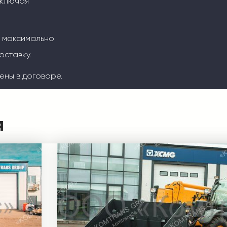
включая
м максимально
оставку.
ены в договоре.
я