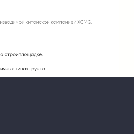
оизводимой китайской компанией XCMG.
на стройплощадке.
ичных типах грунта.