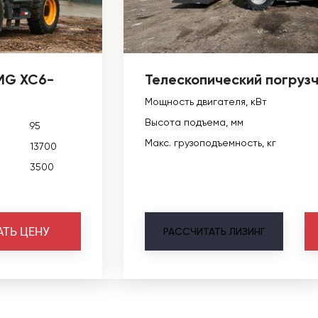
MG XC6-
Телескопический погруз
Мощность двигателя, кВт
Высота подъема, мм
95
Макс. грузоподъемность, кг
13700
3500
АТЬ ЦЕНУ
РАССЧИТАТЬ
ЛИЗИНГ