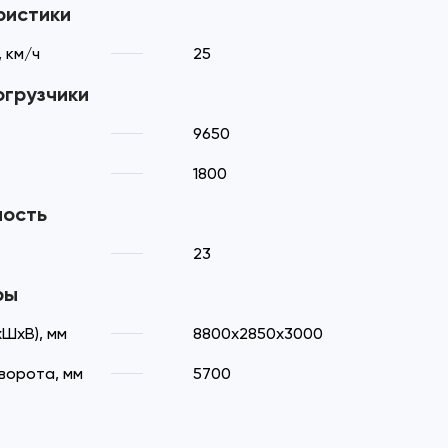
ристики
 км/ч
25
огрузчики
9650
1800
ность
23
ры
ШхВ), мм
8800x2850x3000
ворота, мм
5700