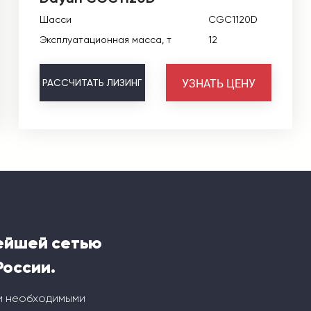
Шасси
CGC1120D
Эксплуатационная масса, т
12
УЗНАТЬ ЦЕНУ
РАССЧИТАТЬ
ЛИЗИНГ
ейшей сетью
России.
и необходимыми