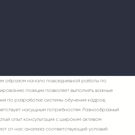
ым образом начало повседневной работы по
ированию позиции позволяет выполнять важные
ния по разработке системы обучения кадров,
ветствует насущным потребностям. Разнообразный
атый опыт консультация с широким активом
уют от нас анализа соответствующий условий