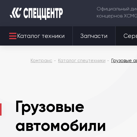
Официальный ди
концернов XCM
Каталог техники
Запчасти
Сер
Комтранс
Каталог спецтехники
Грузовые а
Грузовые
автомобили