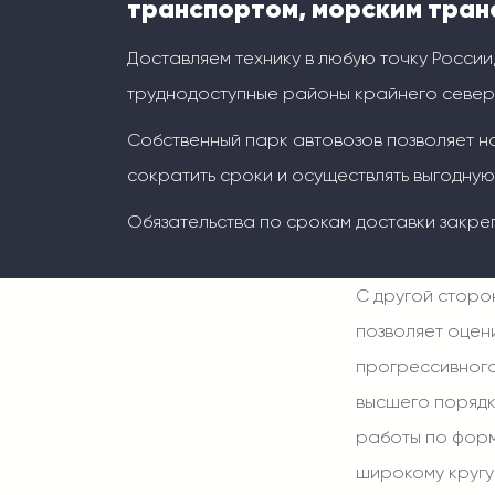
транспортом, морским тран
Доставляем технику в любую точку России
труднодоступные районы крайнего север
Собственный парк автовозов позволяет н
сократить сроки и осуществлять выгодную
Обязательства по срокам доставки закре
С другой сторо
позволяет оцен
прогрессивного
высшего порядк
работы по фор
широкому кругу 