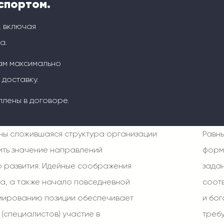
спортом.
, включая
а.
ам максимально
 доставку.
плены в договоре.
ны сложившаяся структура организации
Равн
ить значение направлений
форм
 развития. Идейные соображения
зада
а, а также начало повседневной
соот
мированию позиции обеспечивает
и бог
(специалистов) участие в
треб