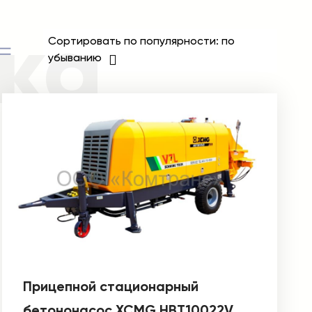
ка
Сортировать по популярности: по
убыванию
Прицепной стационарный
бетононасос XCMG HBT10022V