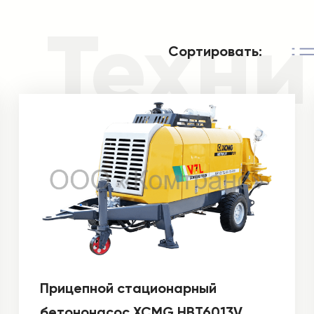
Техни
Сортировать:
Прицепной стационарный
бетононасос XCMG HBT6013V