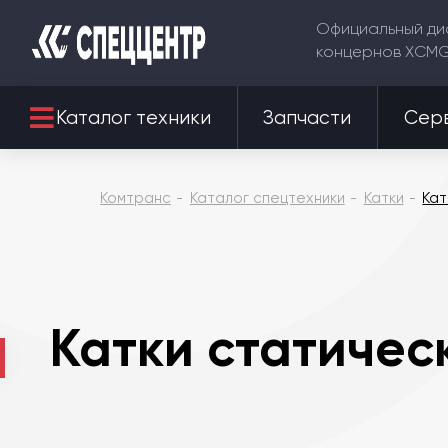
Официальный ди
концернов XCM
Каталог техники
Запчасти
Сер
Комтранс
Каталог спецтехники
Катки
Кат
Катки статичес