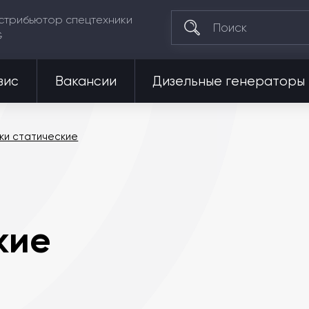
стрибьютор спецтехники
G
вис
Вакансии
Дизельные генераторы
ки статические
кие