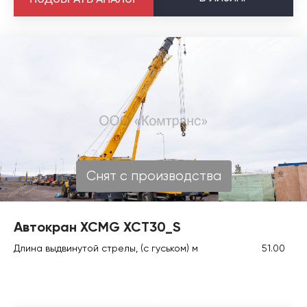
Снят с производства
Автокран XCMG XCT30_S
Длина выдвинутой стрелы, (с гуськом) м
51.00