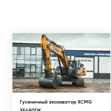
Гусеничный экскаватор XCMG
XE490DK