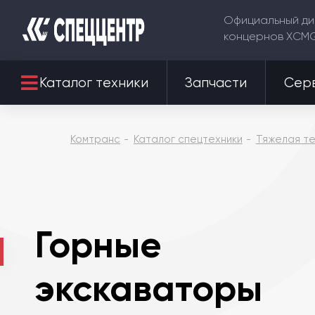
Официальный ди
концернов XCM
Каталог техники
Запчасти
Сер
Комтранс
Каталог спецтехники
Тяжелая те
Горные
экскаваторы