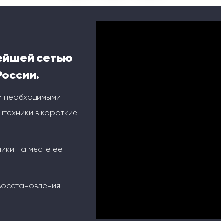
ейшей сетью
России.
и необходимыми
техники в короткие
ники на месте её
восстановления -