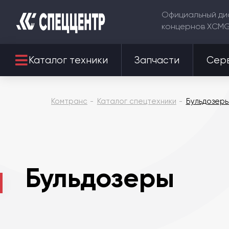
Официальный ди
концернов XCM
Каталог техники
Запчасти
Сер
Комтранс
Каталог спецтехники
Бульдозер
Бульдозеры