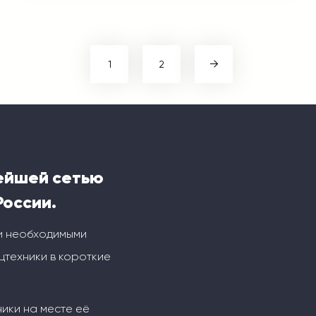
1
2
ейшей сетью
России.
и необходимыми
техники в короткие
ники на месте её