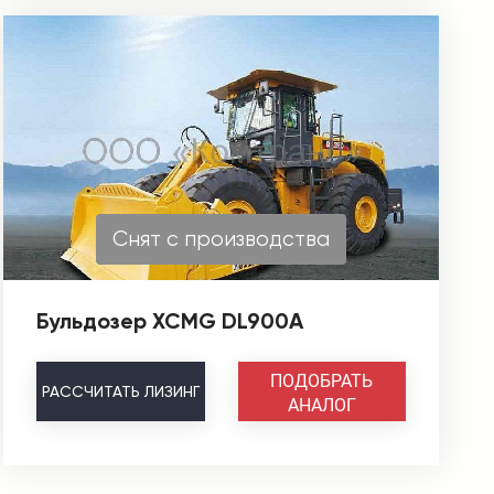
Снят с производства
Бульдозер XCMG DL900А
ПОДОБРАТЬ
РАССЧИТАТЬ
ЛИЗИНГ
АНАЛОГ