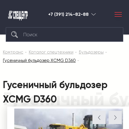
+7 (391) 214-82-88
Красноярск
Комтранс
Каталог спецтехники
Бульдозеры
Гусеничный бульдозер XCMG D360
Гусеничный бульдозер
Гусеничный б
XCMG D360