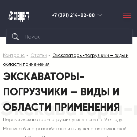
+7 (391) 214-82-88
Красноярск
Комтранс
Статьи
Экскаваторы-погрузчики — виды и
области применения
ЭКСКАВАТОРЫ-
ПОГРУЗЧИКИ — ВИДЫ И
Экскаваторы-п
ОБЛАСТИ ПРИМЕНЕНИЯ
Первый экскаватор-погрузчик увидел свет в 1957 году.
Машина была разработана и выпущена американской