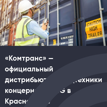
«Комтранс» —
официальный
дистрибьютор спецтехники
концернов XCMG в
Красноярске