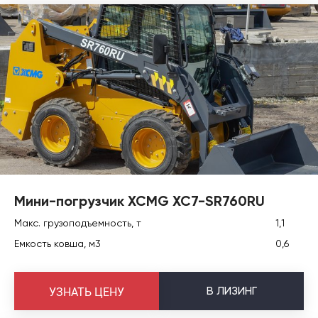
Мини-погрузчик XCMG XC7-SR760RU
Макс. грузоподъемность, т
1,1
Емкость ковша, м3
0,6
В
ЛИЗИНГ
УЗНАТЬ ЦЕНУ