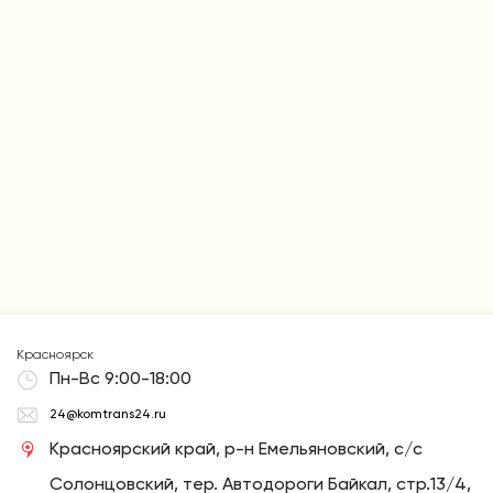
Собственный парк автовозов позволяет нам максимально
сократить сроки и осуществлять выгодную доставку.
Обязательства по срокам доставки закреплены в
договоре.
Красноярск
Пн-Вс 9:00-18:00
24@komtrans24.ru
Красноярский край, р-н Емельяновский, с/с
Солонцовский, тер. Автодороги Байкал, стр.13/4,