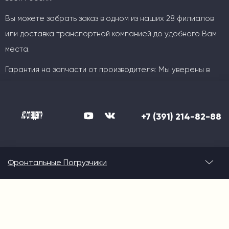
Вы можете забрать заказ в одном из наших 28 филиалов
или доставка транспортной компанией до удобного Вам
места.
Гарантия на запчасти от производителя: Мы уверены в
качестве своей продукции!
Логистика в Спеццентр это
Широкий ассортимент, конкурентные цены и оперативные
+7 (391) 214-82-88
оптимальный способ доставки под
сроки.
вас: автотранспортом,
железнодорожным транспортом,
Фронтальные Погрузчики
морским транспортом.
Доставляем технику в любую точку России, включая
труднодоступные районы крайнего севера.