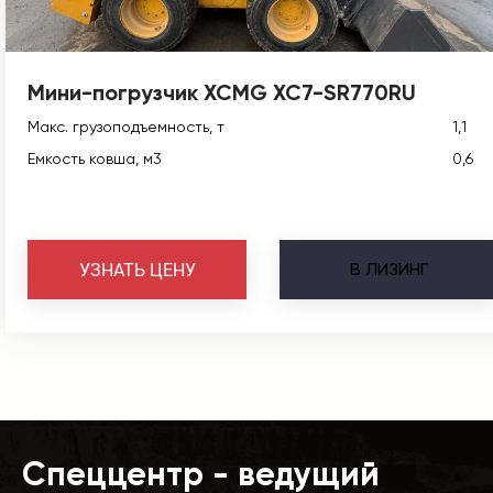
Мини-погрузчик XCMG XC7-SR770RU
Макс. грузоподъемность, т
1,1
Емкость ковша, м3
0,6
В
ЛИЗИНГ
УЗНАТЬ ЦЕНУ
Спеццентр - ведущий