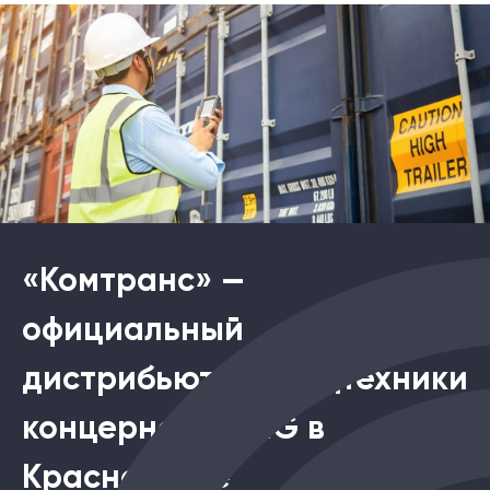
«Комтранс» —
официальный
дистрибьютор спецтехники
концернов XCMG в
Красноярске