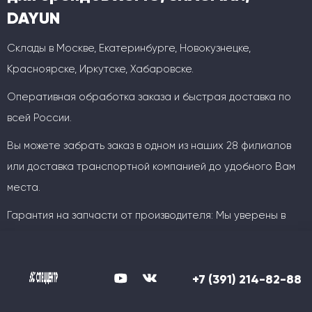
DAYUN
Склады в Москве, Екатеринбурге, Новокузнецке,
Красноярске, Иркутске, Хабаровске.
Оперативная обработка заказа и быстрая доставка по
всей России.
Вы можете забрать заказ в одном из наших 28 филиалов
или доставка транспортной компанией до удобного Вам
места.
Гарантия на запчасти от производителя: Мы уверены в
качестве своей продукции!
Логистика в Спеццентр это
Широкий ассортимент, конкурентные цены и оперативные
+7 (391) 214-82-88
оптимальный способ доставки под
сроки.
вас: автотранспортом,