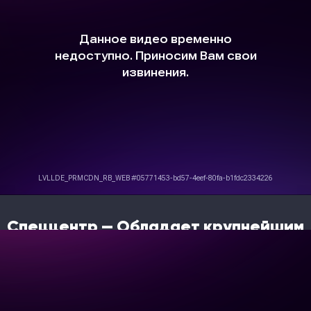
необходимыми сертификатами осуществляют ремонт
спецтехники в короткие сроки.
30 выездных бригад для обслуживания техники на месте
её работы.
От стандартной диагностики до полного восстановления
- Спеццентр справится с любой задачей.
Спеццентр — Обладает крупнейшим
складом запасных частей в наличии
для брендов XCMG, SHACMAN,
DAYUN