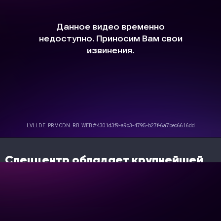
Спеццентр обладает крупнейшей
сетью сервисных центров XCMG в
России.
Только профессионалы с опытом работы и