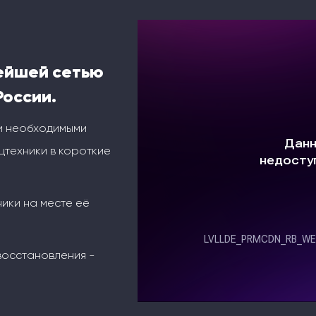
ейшей сетью
России.
и необходимыми
техники в короткие
ники на месте её
восстановления -