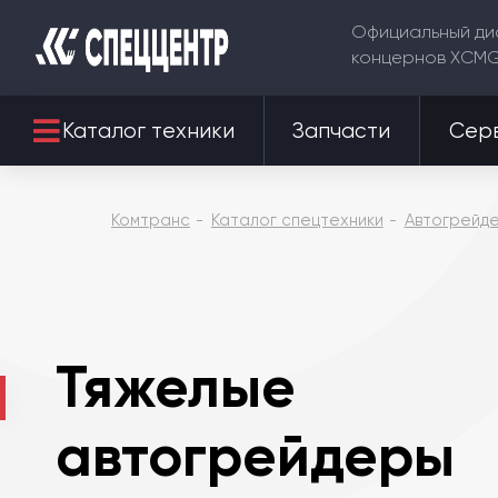
Официальный ди
концернов XCM
Каталог техники
Запчасти
Сер
Комтранс
Каталог спецтехники
Автогрейд
Тяжелые
автогрейдеры