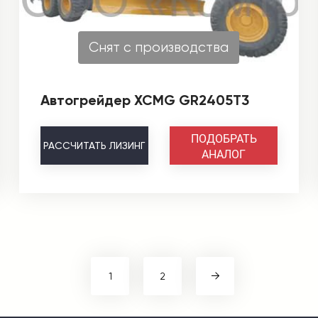
Снят с производства
Автогрейдер XCMG GR2405T3
ПОДОБРАТЬ
РАССЧИТАТЬ
ЛИЗИНГ
АНАЛОГ
1
2