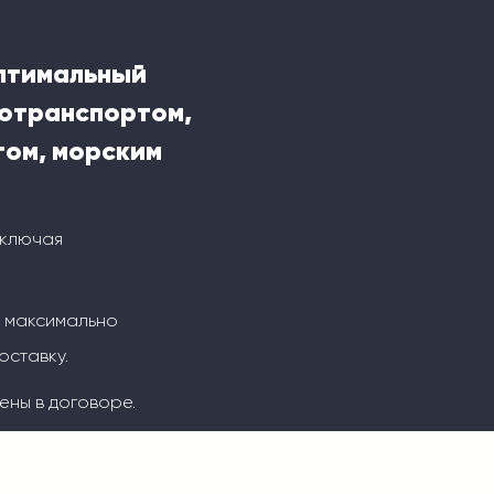
оптимальный
тотранспортом,
ом, морским
включая
м максимально
оставку.
ены в договоре.