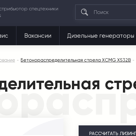
стрибьютор спецтехники
G
вис
Вакансии
Дизельные генераторы
ование
Бетонораспределительная стрела XCMG XS32B
делительная ст
ораспр
РАССЧИТАТЬ
ЛИЗИН