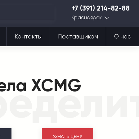
+7 (391) 214-82-88
Красноярск
Контакты
Поставщикам
О нас
рела XCMG
едели
Г
УЗНАТЬ ЦЕНУ