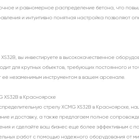
очное и равномерное распределение бетона, что повыш
правления и интуитивно понятная настройка позволяют о
S32B, вы инвестируете в высококачественное оборудов
дит для крупных объектов, требующих постоянного и т
т её незаменимым инструментом в вашем арсенале.
G XS32B в Красноярске
спределительную стрелу XCMG XS32B в Красноярске, наш
ние и доставку, а также предлагаем полное сопровожде
ения и сделайте ваш бизнес еще более эффективным с 
тельных работ с помощью надежного оборудования от ми