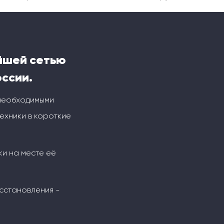
йшей сетью
оссии.
 необходимыми
ехники в короткие
ки на месте её
сстановления -