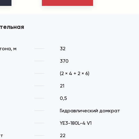
тельная
тона, м
32
°
370
(2 × 4 + 2 × 6)
21
0,5
Гидравлический домкрат
YE3-180L-4 V1
Вт
22