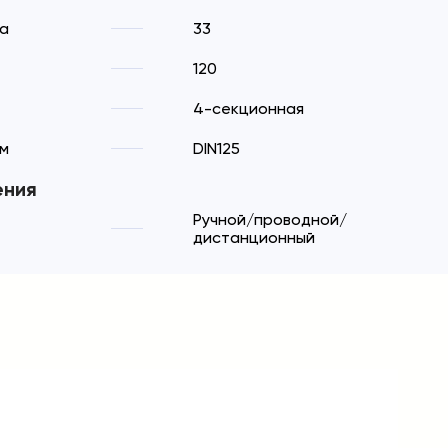
Па
33
120
4-секционная
м
DIN125
ения
Ручной/проводной/
дистанционный