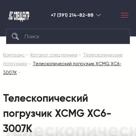
+7 (391) 214-82-88
Красноярск
Комтранс
Каталог спецтехники
Телескопические
погрузчики
Телескопический погрузчик XCMG XC6-
3007K
Телескопический
погрузчик XCMG XC6-
Телескопичес
3007K