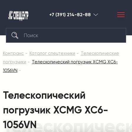
+7 (391) 214-82-88
Красноярск
Комтранс
Каталог спецтехники
Телескопические
погрузчики
Телескопический погрузчик XCMG XC6-
1056VN
Телескопический
погрузчик XCMG XC6-
Телескопичес
1056VN