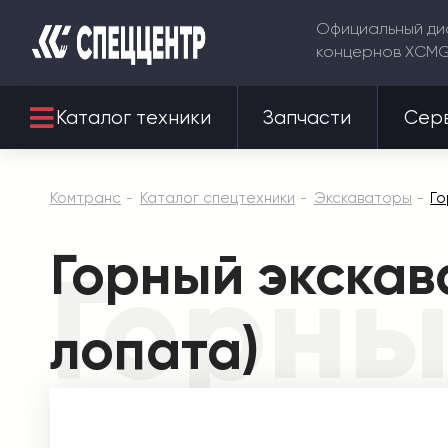
Официальный ди
концернов XCM
Каталог техники
Запчасти
Сер
Комтранс
Каталог спецтехники
Экскаваторы
Го
Горный экскав
Горны
лопата)