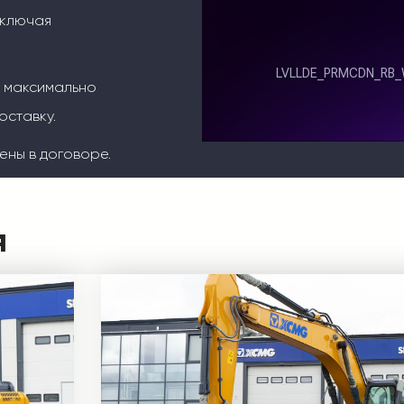
включая
м максимально
оставку.
ены в договоре.
я