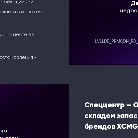
 необходимыми
ехники в короткие
ки на месте её
сстановления -
Спеццентр — 
складом запас
брендов XCMG