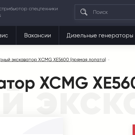
стрибьютор спецтехники
G
вис
Вакансии
Дизельные генераторы
рный экскаватор XCMG XE5600 (прямая лопата)
атор XCMG XE56
й экск