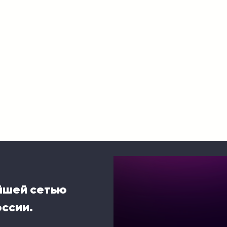
йшей сетью
оссии.