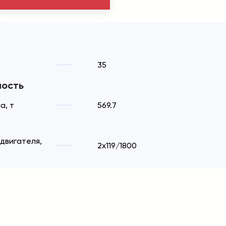
35
ность
а, т
569.7
двигателя,
2x119/1800