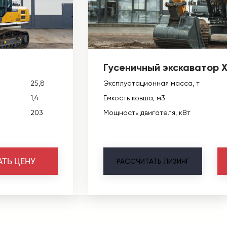
Гусеничный экскаватор
25,8
Эксплуатационная масса, т
1,4
Емкость ковша, м3
203
Мощность двигателя, кВт
АТЬ ЦЕНУ
РАССЧИТАТЬ
ЛИЗИНГ