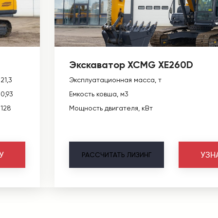
Экскаватор XCMG XE260D
21,3
Эксплуатационная масса, т
0,93
Емкость ковша, м3
128
Мощность двигателя, кВт
У
УЗН
РАССЧИТАТЬ
ЛИЗИНГ