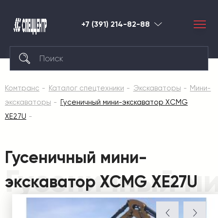
+7 (391) 214-82-88
Красноярск
Комтранс
Каталог спецтехники
Экскаваторы
Мини-
экскаваторы
Гусеничный мини-экскаватор XCMG
XE27U
Гусеничный мини-
Гусеничный м
экскаватор XCMG XE27U