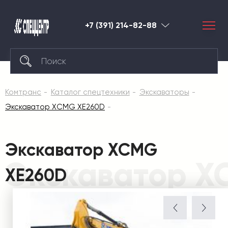
+7 (391) 214-82-88
Красноярск
Комтранс
Каталог спецтехники
Экскаваторы
Экскаватор XCMG XE260D
Экскаватор XCMG
Экскаватор X
XE260D