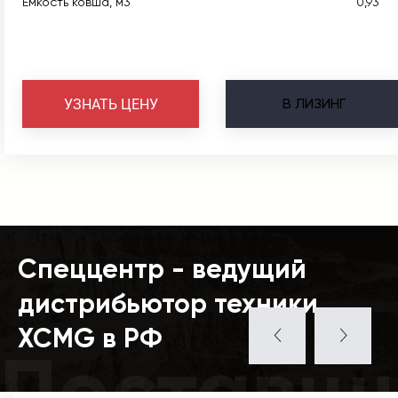
Емкость ковша, м3
0,93
В
ЛИЗИНГ
УЗНАТЬ ЦЕНУ
Спеццентр - ведущий
дистрибьютор техники
XCMG в РФ
Поставщ