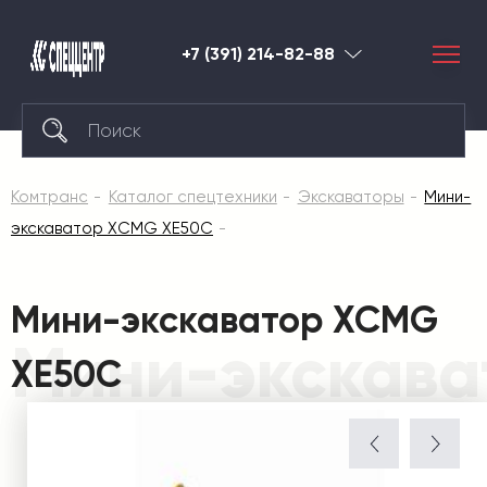
+7 (391) 214-82-88
Красноярск
Комтранс
Каталог спецтехники
Экскаваторы
Мини-
экскаватор XCMG XE50С
Мини-экскаватор XCMG
Мини-экскава
XE50С