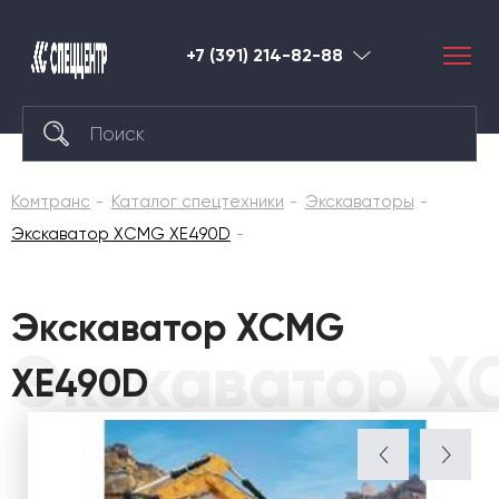
+7 (391) 214-82-88
Красноярск
Комтранс
Каталог спецтехники
Экскаваторы
Экскаватор XCMG XE490D
Экскаватор XCMG
Экскаватор X
XE490D