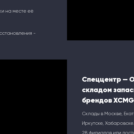
ки на месте её
сстановления -
Спеццентр — 
складом запас
брендов XCMG
Склады в Москве, Ека
Иркутске, Хабаровске.
28 филиалов или дос