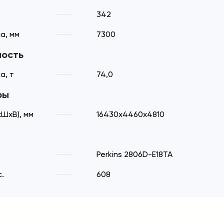
342
а, мм
7300
ность
а, т
74,0
ры
ШхВ), мм
16430х4460х4810
Perkins 2806D-E18TA
.
608