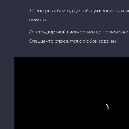
30 выездных бригад для обслуживания техни
работы.
От стандартной диагностики до полного во
Спеццентр справится с любой задачей.