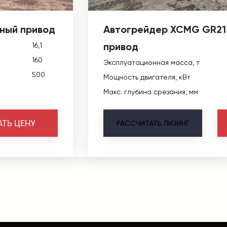
ный привод
Автогрейдер XCMG GR21
привод
16,1
160
Эксплуатационная масса, т
500
Мощность двигателя, кВт
Макс. глубина срезания, мм
АТЬ ЦЕНУ
РАССЧИТАТЬ
ЛИЗИНГ