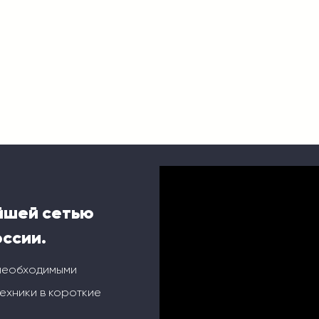
йшей сетью
оссии.
 необходимыми
ехники в короткие