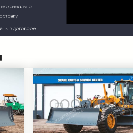
м максимально
оставку.
ены в договоре.
я