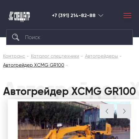
+7 (391) 214-82-88
Красноярск
Комтранс
Каталог спецтехники
Автогрейдеры
Автогрейдер XCMG GR100
Автогрейдер 
Автогрейдер XCMG GR100