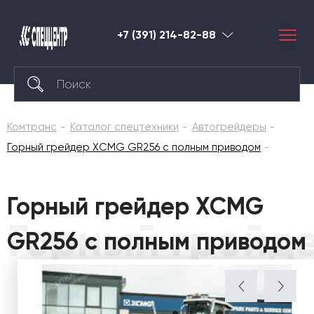
+7 (391) 214-82-88
Красноярск
Комтранс
Каталог спецтехники
Автогрейдеры
Горный грейдер XCMG GR256 c полным приводом
Горный грейдер XCMG
Горный грейд
GR256 c полным приводом