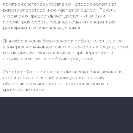
понятной системой управления, которая облегчает
работу оператора и снижает риск ошибок. Панель
управления предоставляет доступ к ключевым
параметрам работы машины, позволяя оперативно
реагировать на изменения условий.
Для обеспечения безопасности работы используются
усовершенствованные системы контроля и защиты, такие
как автоматическое отключение при перегрузке и
датчики слежения за рабочим процессом.
Этот ресайклер станет незаменимым помощником для
строительных компаний и коммунальных служб,
обеспечивая качественное выполнение задач в
кратчайшие сроки.