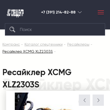
+7 (391) 214-82-88
Красноярск
Комтранс
Каталог спецтехники
Ресайклеры
Ресайклер XCMG XLZ2303S
Ресайклер XCMG
Ресайклер XC
XLZ2303S