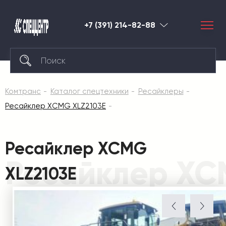
+7 (391) 214-82-88
Красноярск
Комтранс
Каталог спецтехники
Ресайклеры
Ресайклер XCMG XLZ2103E
Ресайклер XCMG
Ресайклер XC
XLZ2103E