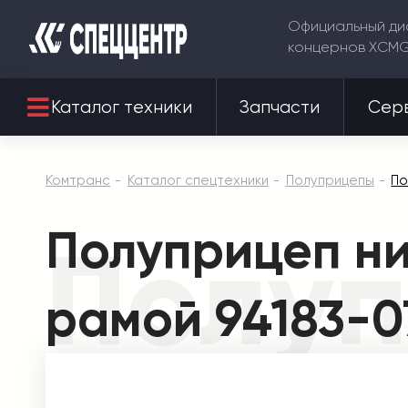
Официальный ди
концернов XCM
Каталог техники
Запчасти
Сер
Комтранс
Каталог спецтехники
Полуприцепы
По
Полуприцеп н
Полуп
рамой 94183-