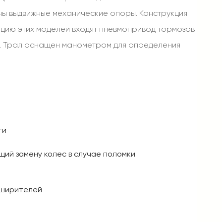
ены выдвижные механические опоры. Конструкция
ацию этих моделей входят пневмопривод тормозов
ии. Трал оснащен манометром для определения
ти
щий замену колес в случае поломки
уширителей