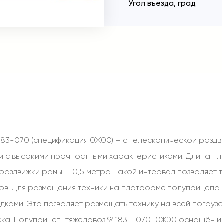
Угол въезда, град
83-070 (спецификация 0Ж00) – с телескопической разд
тали с высокими прочностными характеристиками. Длина п
 раздвижки рамы — 0,5 метра. Такой интервал позволяет 
ов. Для размещения техники на платформе полуприцепа 
ами. Это позволяет размещать технику на всей погрузо
ка. Полуприцеп-тяжеловоз 94183 - 070-0Ж00 оснащён и