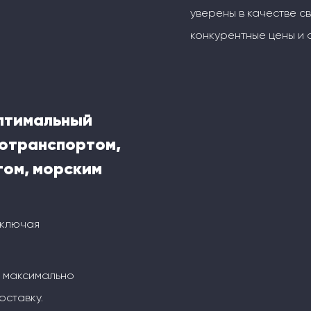
уверены в качестве с
конкурентные цены и 
оптимальный
тотранспортом,
ом, морским
включая
м максимально
оставку.