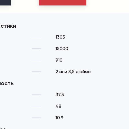
истики
1305
15000
910
2 или 3,5 дюйма
ность
37.5
48
10.9