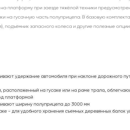
ки на платформу при заезде тяжёлой техники предусмотр
ки на гусачную часть полуприцепа. В базовую комплект
), подъёмник запасного колеса и другие полезные опц
чивают удержание автомобиля при наклоне дорожного пу
, расположенный на гусаке или на раме трала, облегчаю
под платформой
чивают ширину полуприцепа до 3000 мм
аке - для удобного хранения съемных деревянных балок 