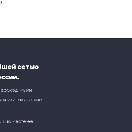
ия
йшей сетью
оссии.
 необходимыми
ехники в короткие
ки на месте её