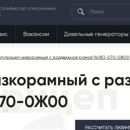
стрибьютор спецтехники
G
вис
Вакансии
Дизельные генераторы
луприцеп низкорамный с раздвижной рамой 94183-070-0Ж00
изкорамный с ра
рицеп 
070-0Ж00
РАССЧИТАТЬ
ЛИЗИН