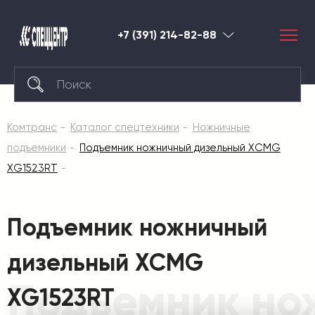
+7 (391) 214-82-88
Красноярск
Комтранс
Каталог спецтехники
Ножничные
подъемники
Подъемник ножничный дизельный XCMG
XG1523RT
Подъемник ножничный
дизельный XCMG
Подъемник но
XG1523RT