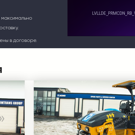
м максимально
оставку.
ены в договоре.
я