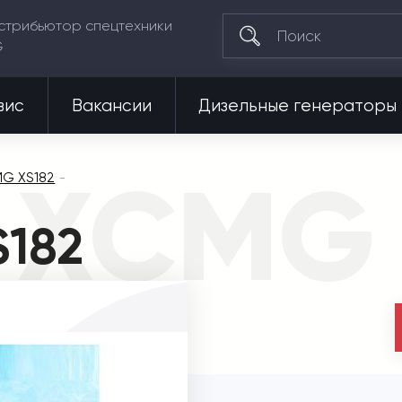
стрибьютор спецтехники
G
вис
Вакансии
Дизельные генераторы
 XCMG 
MG XS182
S182