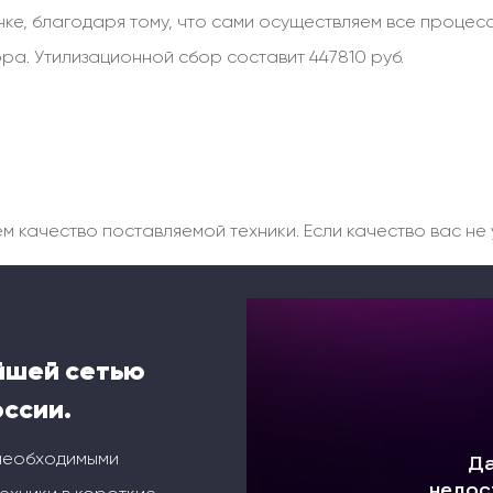
ке, благодаря тому, что сами осуществляем все процесс
ра. Утилизационной сбор составит 447810 руб.
качество поставляемой техники. Если качество вас не у
йшей сетью
оссии.
 необходимыми