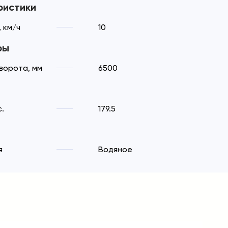
ристики
 км/ч
10
ры
ворота, мм
6500
.
179.5
я
Водяное