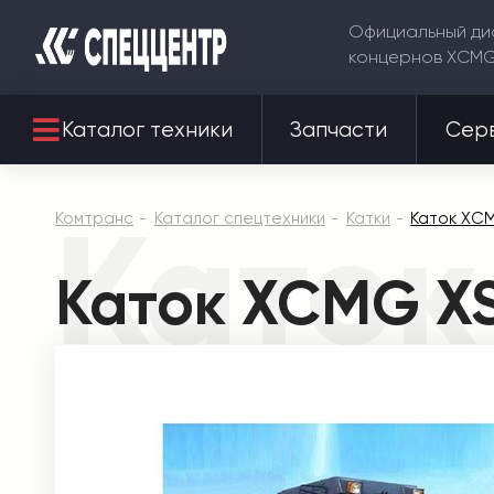
Официальный ди
концернов XCM
Каталог техники
Запчасти
Сер
Каток
Комтранс
Каталог спецтехники
Катки
Каток XC
Каток XCMG X