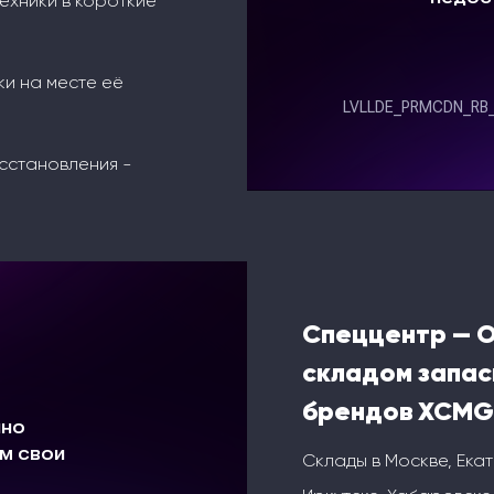
ехники в короткие
ки на месте её
сстановления -
Спеццентр — 
складом запас
брендов XCMG
Склады в Москве, Ека