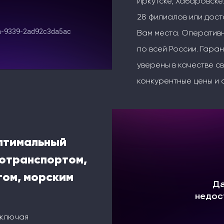
Иркутске, Хабаровске.
28 филиалов или дос
Вам места. Оперативн
по всей России. Гаран
уверены в качестве с
конкурентные цены и 
оптимальный
тотранспортом,
ом, морским
включая