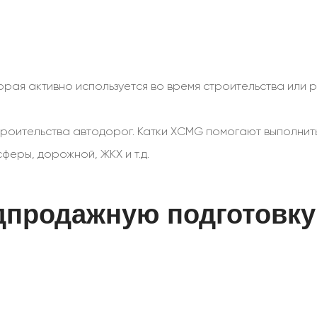
торая активно используется во время строительства или
роительства автодорог. Катки XCMG помогают выполнить
феры, дорожной, ЖКХ и т.д.
дпродажную подготовку