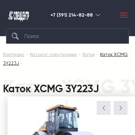
+7 (391) 214-82-88
Красноярск
Комтранс
Каталог спецтехники
Катки
Каток XCMG
3Y223J
Каток XCMG 3
Каток XCMG 3Y223J