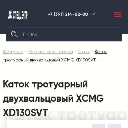
+7 (391) 214-82-88
Красноярск
Комтранс
Каталог спецтехники
Катки
Каток
тротуарный двухвальцовый XCMG XD130SVT
Каток тротуарный
двухвальцовый XCMG
Каток тротуа
XD130SVT