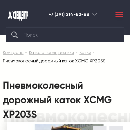
+7 (391) 214-82-88
Красноярск
Комтранс
Каталог спецтехники
Катки
Пневмоколесный дорожный каток XCMG XP203S
Пневмоколесный
дорожный каток XCMG
Пневмоколесн
XP203S