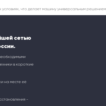
х условиях, что делает машину универсальным решением 
йшей сетью
оссии.
 необходимыми
ехники в короткие
ки на месте её
сстановления -