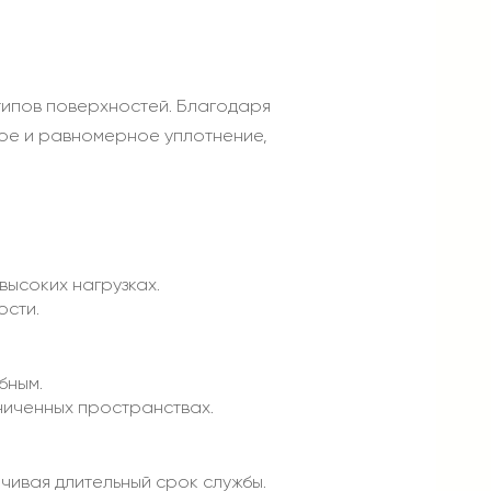
типов поверхностей. Благодаря
ное и равномерное уплотнение,
ысоких нагрузках.
ости.
бным.
ниченных пространствах.
чивая длительный срок службы.