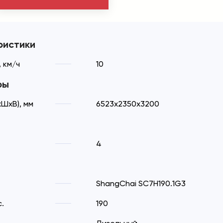
ристики
 км/ч
10
ры
ШхВ), мм
6523x2350x3200
4
ShangChai SC7H190.1G3
.
190