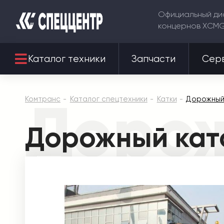
Официальный ди
концернов XCM
Каталог техники
Запчасти
Сер
Дорож
Комтранс
Каталог спецтехники
Катки
Дорожный
Дорожный кат