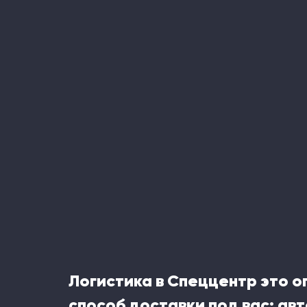
Логистика в Спеццентр это 
способ доставки под вас: ав