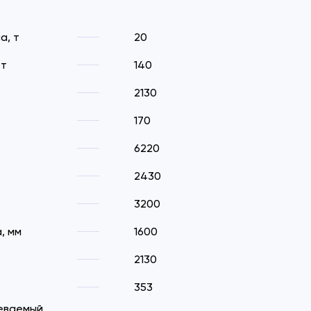
а, т
20
Вт
140
2130
170
6220
2430
3200
, мм
1600
2130
353
еваемый