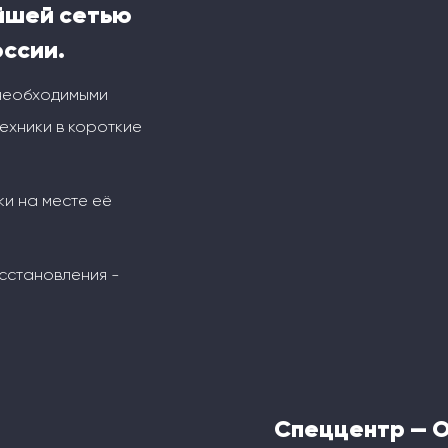
йшей сетью
оссии.
 необходимыми
ехники в короткие
ки на месте её
сстановления -
Спеццентр — 