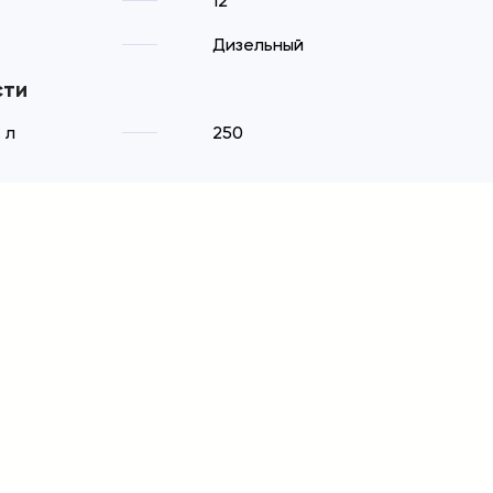
12
Дизельный
сти
 л
250