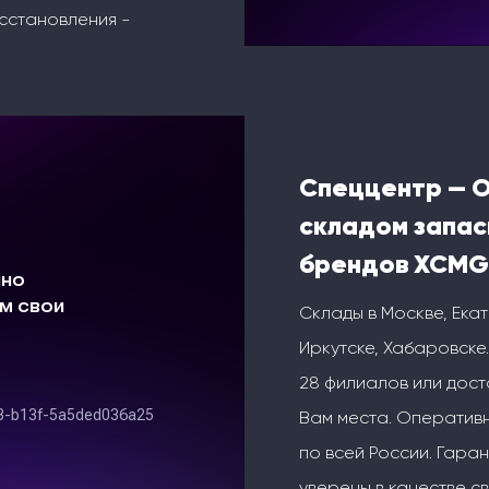
сстановления -
Спеццентр — 
складом запас
брендов XCMG
Склады в Москве, Ека
Иркутске, Хабаровске.
28 филиалов или дос
Вам места. Оперативн
по всей России. Гаран
уверены в качестве с