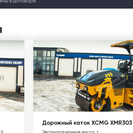
ены в договоре.
я
Дорожный каток XCMG XMR303
,9
Эксплуатационная масса, т