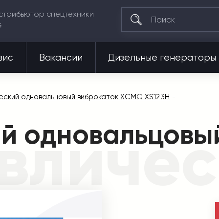
стрибьютор спецтехники
G
вис
Вакансии
Дизельные генераторы
еский одновальцовый виброкаток XCMG XS123H
й одновальцовы
вличес