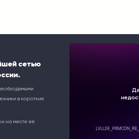
йшей сетью
оссии.
 необходимыми
ехники в короткие
ки на месте её