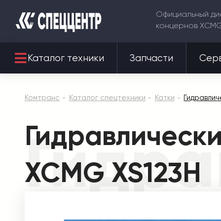
Официальный ди
концернов XCM
Каталог техники
Запчасти
Сер
Комтранс
Каталог спецтехники
Катки
Гидравлич
Гидравлически
Гидра
XCMG XS123H