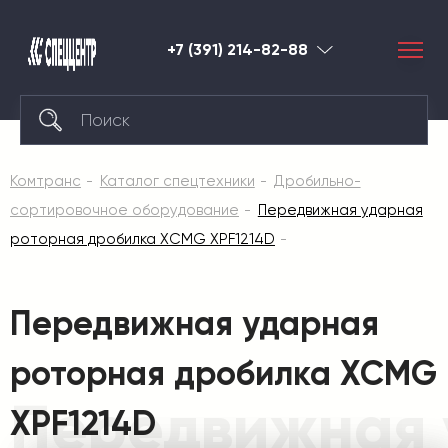
+7 (391) 214-82-88
Красноярск
Комтранс
Каталог спецтехники
Дробильно-
сортировочное оборудование
Передвижная ударная
роторная дробилка XCMG XPF1214D
Передвижная ударная
роторная дробилка XCMG
Передвижная 
XPF1214D