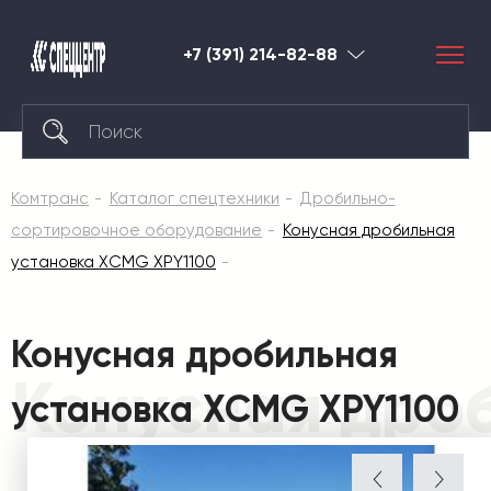
+7 (391) 214-82-88
Красноярск
Комтранс
Каталог спецтехники
Дробильно-
сортировочное оборудование
Конусная дробильная
установка XCMG XPY1100
Конусная дробильная
Конусная дро
установка XCMG XPY1100