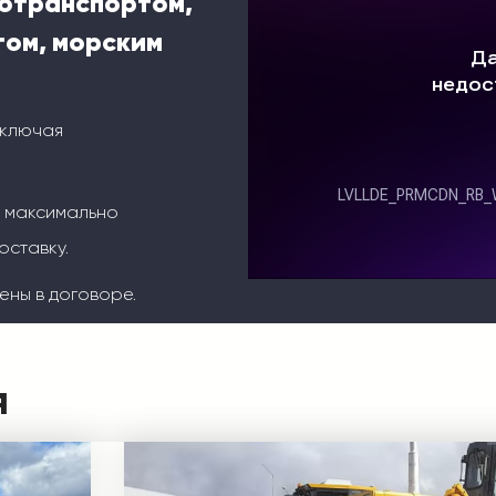
тотранспортом,
ом, морским
включая
м максимально
оставку.
ены в договоре.
я