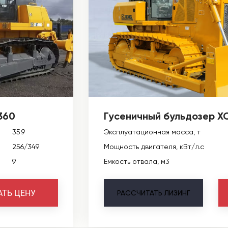
360
Гусеничный бульдозер 
35.9
Эксплуатационная масса, т
256/349
Мощность двигателя, кВт/л.с
9
Емкость отвала, м3
АТЬ ЦЕНУ
РАССЧИТАТЬ
ЛИЗИНГ