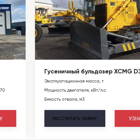
Гусеничный бульдозер XCMG D
Эксплуатационная масса, т
270
Мощность двигателя, кВт/л.с
Емкость отвала, м3
У
УЗН
РАССЧИТАТЬ
ЛИЗИНГ