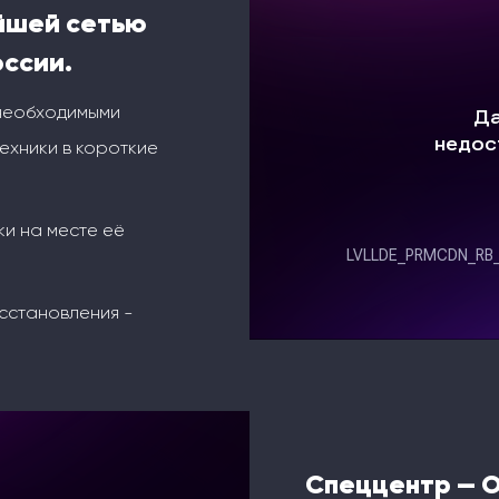
йшей сетью
оссии.
 необходимыми
ехники в короткие
ки на месте её
сстановления -
Спеццентр — 