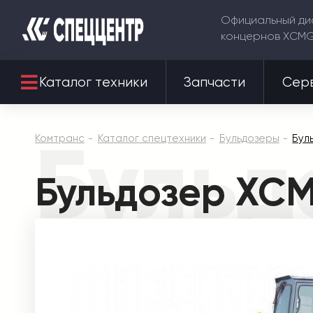
Официальный ди
концернов XCM
Каталог техники
Запчасти
Сер
Бульд
Комтранс
Каталог спецтехники
Бульдозеры
Бул
Бульдозер XC