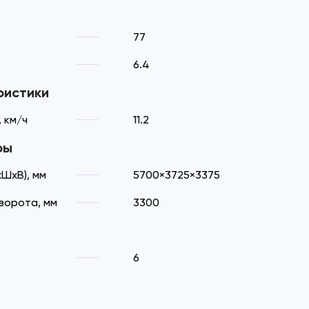
77
6.4
ристики
 км/ч
11.2
ры
ШхВ), мм
5700×3725×3375
ворота, мм
3300
6