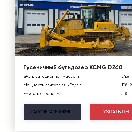
Гусеничный бульдозер XCMG D260
Эксплуатационная масса, т
24.6
Мощность двигателя, кВт/л.с
198/
Емкость отвала, м3
5,8
УЗНАТЬ ЦЕН
РАССЧИТАТЬ
ЛИЗИНГ