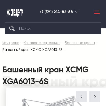
+7 (391) 214-82-88
Красноярск
Комтранс
Каталог спецтехники
Башенные краны
Башенный кран XCMG XGA6013-6S
Башенный кран XCMG
Башенный кра
XGA6013-6S