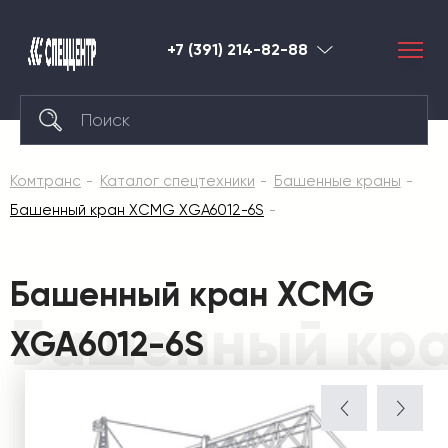
+7 (391) 214-82-88
Красноярск
Комтранс
Каталог спецтехники
Башенные краны
Башенный кран XCMG XGA6012-6S
Башенный кран XCMG
Башенный кра
XGA6012-6S