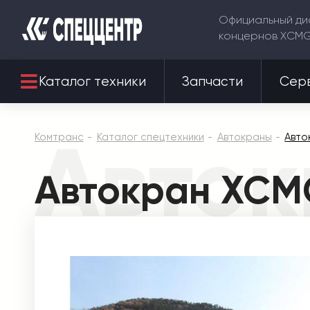
Официальный ди
концернов XCM
Каталог техники
Запчасти
Сер
Авто
Комтранс
Каталог спецтехники
Автокраны
Авто
Автокран XCM