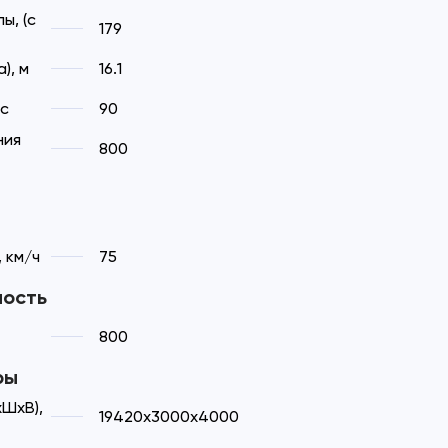
ы, (с
179
), м
16.1
 с
90
ния
800
 км/ч
75
ность
800
ры
хШхВ),
19420х3000х4000