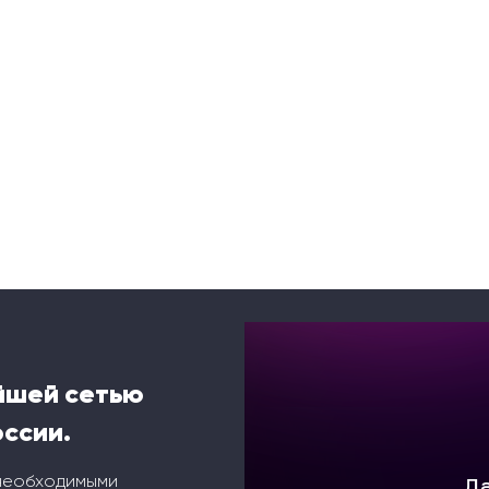
йшей сетью
оссии.
 необходимыми