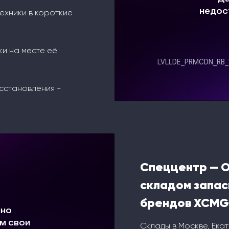
ехники в короткие
ки на месте её
сстановления -
Спеццентр — 
складом запас
брендов XCMG
Склады в Москве, Ека