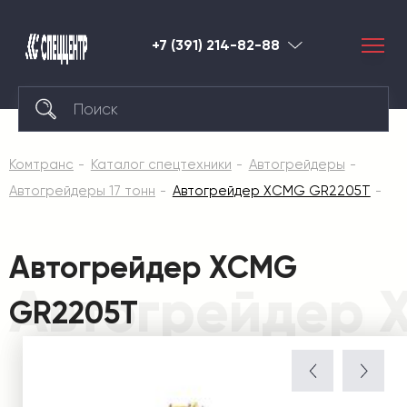
+7 (391) 214-82-88
Красноярск
Комтранс
Каталог спецтехники
Автогрейдеры
Автогрейдеры 17 тонн
Автогрейдер XCMG GR2205T
Автогрейдер XCMG
Автогрейдер 
GR2205T