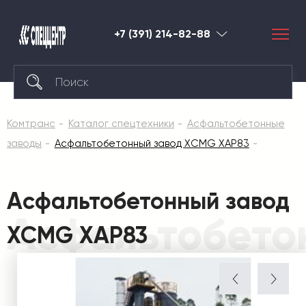
+7 (391) 214-82-88
Красноярск
Комтранс
Каталог спецтехники
Асфальтобетонные
заводы
Асфальтобетонный завод XCMG XAP83
Асфальтобетонный завод
Асфальтобето
XCMG XAP83