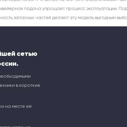
конвейерная подача упрощает процесс эксплуатации. По
ступность запасных частей делают эту модель выгодным в
йшей сетью
оссии.
 необходимыми
ехники в короткие
ки на месте её