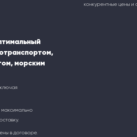
конкурентные цены и 
оптимальный
тотранспортом,
ом, морским
включая
м максимально
оставку.
ены в договоре.