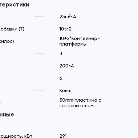
теристики
25m³×4
обавки (T)
10t×2
10+2*Контейнер-
силос)
платформы
3
200×4
6
Ковш
50mm пластина с
а
заполнителем
онные
ощность, кВт
291