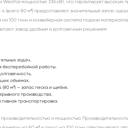
Weichai мощностью 336 кВт, что гарантирует высокую п
 4 (всего 80 м³) предоставляют значительный запас сырь
а на 100 тонн и конвейерная система подачи материало
делают завод удобным и долговечным решением.
тельных задач.
для бесперебойной работы.
долговечность.
льших объемах.
 4 (80 м³) — запас песка и щебня.
рерывного производства.
ктивная транспортировка.
роизводительностью и мощностью. Производительность 18
 бункеры на 80 м³ и силос на 100 тонн обеспечивают авт