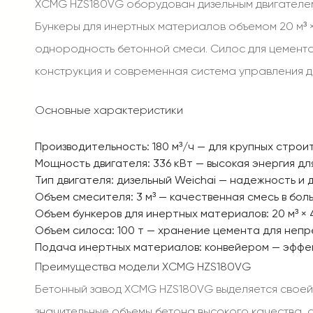
XCMG HZS180VG оборудован дизельным двигателем 
Бункеры для инертных материалов объемом 20 м³ ×
однородность бетонной смеси. Силос для цемент
конструкция и современная система управления 
Основные характеристики
Производительность
: 180 м³/ч — для крупных строи
Мощность двигателя
: 336 кВт — высокая энергия 
Тип двигателя
: дизельный Weichai — надежность и 
Объем смесителя
: 3 м³ — качественная смесь в бо
Объем бункеров для инертных материалов
: 20 м³ ×
Объем силоса
: 100 т — хранение цемента для неп
Подача инертных материалов
: конвейером — эффе
Преимущества модели XCMG HZS180VG
Бетонный завод XCMG HZS180VG выделяется своей п
значительные объемы бетона высокого качества, а