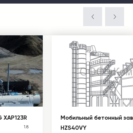
G XAP123R
Мобильный бетонный за
HZS40VY
1.8