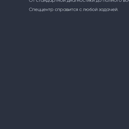
От стандартной диагностики до полного во
Спеццентр справится с любой задачей.