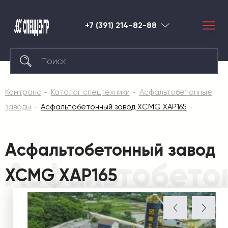
+7 (391) 214-82-88
Красноярск
Комтранс
Каталог спецтехники
Асфальтобетонные
заводы
Асфальтобетонный завод XCMG XAP165
Асфальтобетонный завод
Асфальтобето
XCMG XAP165