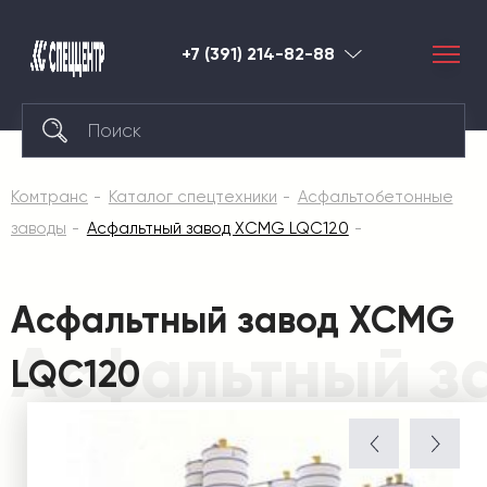
+7 (391) 214-82-88
Красноярск
Комтранс
Каталог спецтехники
Асфальтобетонные
заводы
Асфальтный завод XCMG LQC120
Асфальтный завод XCMG
Асфальтный з
LQC120