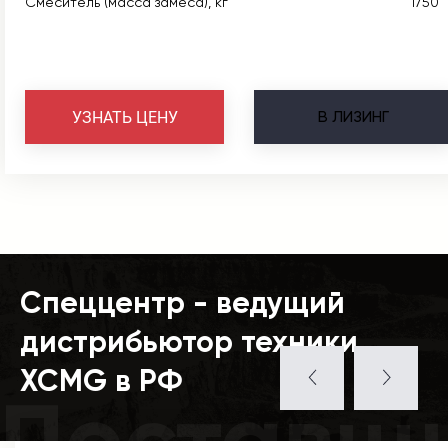
Смеситель (масса замеса), кг
1750
В
ЛИЗИНГ
УЗНАТЬ ЦЕНУ
Спеццентр - ведущий
дистрибьютор техники
XCMG в РФ
Поставщ