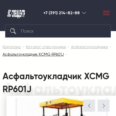
+7 (391) 214-82-88
Красноярск
Комтранс
Каталог спецтехники
Асфальтоукладчики
Асфальтоукладчик XCMG RP601J
Асфальтоукладчик XCMG
Асфальтоукла
RP601J