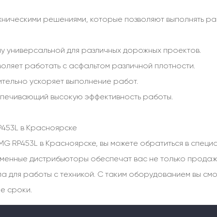
ическими решениями, которые позволяют выполнять раб
ину универсальной для различных дорожных проектов.
воляет работать с асфальтом различной плотности.
чительно ускоряет выполнение работ.
беспечивающий высокую эффективность работы.
453L в Красноярске
MG RP453L в Красноярске, вы можете обратиться в спец
менные дистрибьюторы обеспечат вас не только продаж
а для работы с техникой. С таким оборудованием вы см
е сроки.