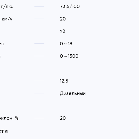
т/л.с.
73,5/100
 км/ч
20
≤2
ин
0～18
n
0～1500
12.5
Дизельный
клон, %
20
сти