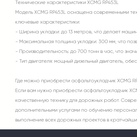
Технические характеристики XCMG RP453L
Модель XCMG RP453L оснащена современными техн
ключевые характеристики:
- Ширина укладки: до 13 метров, что делает маш
- Максимальная толщина укладки: 300 мм, что поз
- Производительность: до 700 тонн в час, что зна
- Тип двигателя: мощный дизельный двигатель, о
Где можно приобрести асфальтоукладчик XCMG RP
Если вам нужно приобрести асфальтоукладчик XC
качественную технику для дорожных работ. Совре
дополнительными услугами по обучению персонал
выполнение всех дорожных проектов в кратчайши