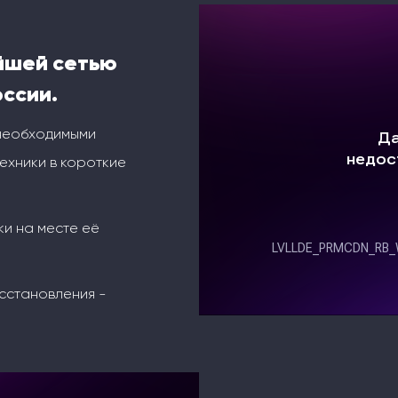
йшей сетью
оссии.
 необходимыми
ехники в короткие
ки на месте её
сстановления -