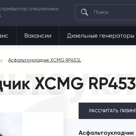
стрибьютор спецтехники
G
вис
Вакансии
Дизельные генераторы
ьтоук
ки
Асфальтоукладчик XCMG RP453L
дчик XCMG RP453
РАССЧИТАТЬ
ЛИЗИН
Асфальтоукладчик