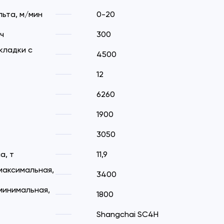
ьта, м/мин
0-20
ч
300
кладки с
4500
12
6260
1900
3050
а, т
11,9
максимальная,
3400
минимальная,
1800
Shangchai SC4H